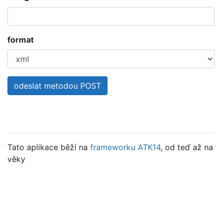
format
odeslat metodou POST
Tato aplikace běží na
frameworku ATK14
, od teď až na
věky